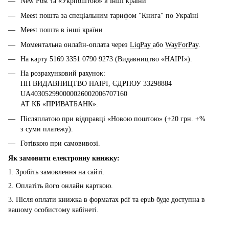
New Post та «Укрпоштою» в інші країни
Meest пошта за спеціальним тарифом "Книга" по Україні
Meest пошта в інші країни
Моментальна онлайн-оплата через
LiqPay
або
WayForPay
.
На карту 5169 3351 0790 9273 (Видавництво «НАІРІ»).
На розрахунковий рахунок:
ПП ВИДАВНИЦТВО НАІРІ, ЄДРПОУ 33298884
UA403052990000026002006707160
АТ КБ «ПРИВАТБАНК».
Післяплатою при відправці «Новою поштою» (+20 грн. +%
з суми платежу).
Готівкою при самовивозі.
Як замовити електронну книжку:
1. Зробіть замовлення на сайті.
2. Оплатіть його онлайн карткою.
3. Після оплати книжка в форматах pdf та epub буде доступна в
вашому особистому кабінеті.