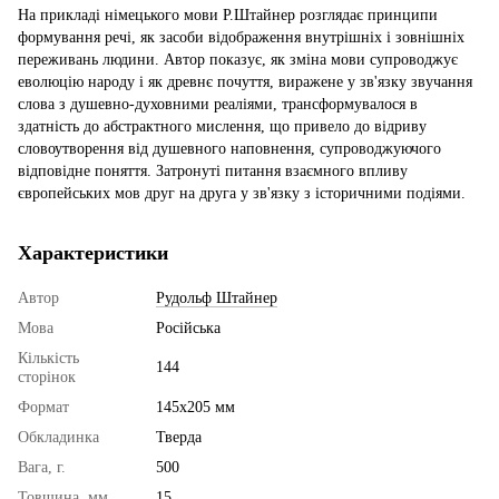
На прикладі німецького мови Р.Штайнер розглядає принципи
формування речі, як засоби відображення внутрішніх і зовнішніх
переживань людини. Автор показує, як зміна мови супроводжує
еволюцію народу і як древнє почуття, виражене у зв'язку звучання
слова з душевно-духовними реаліями, трансформувалося в
здатність до абстрактного мислення, що привело до відриву
словоутворення від душевного наповнення, супроводжуючого
відповідне поняття. Затронуті питання взаємного впливу
європейських мов друг на друга у зв'язку з історичними подіями.
Характеристики
Автор
Рудольф Штайнер
Мова
Російська
Кількість
144
сторінок
Формат
145х205 мм
Обкладинка
Тверда
Вага, г.
500
Товщина, мм
15