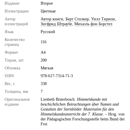
Издание
Второе
Иллюстрации
Цветные
Автор
Автор книги
,
Берт Столкер
,
Уилл Тирион
,
иллюстраций
Зигфрид Штраубе
,
Михаэль фон Борстел
Язык
Русский
Количество
116
страниц
Формат
А4
Тираж, шт.
200
Обложка
Мягкая
ISBN
978-617-7314-71-3
Вес, г.
338
Толщина, мм
7
Оригинальное
Liesbeth Bisterbosch.
Himmelskunde mit
издание
beschichtlichen Betrachtungen über Namen und
Gestalten der Sternbilder. Materialen für den
Himmelskundeunterricht der 7. Klasse
. – Hrsg. von
der Pädagogischen Forschungsstelle beim Bund der
Frei