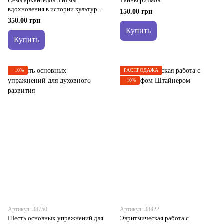
Семь архангелов. Ритмы
Тайны ритмов
вдохновения в истории культуры
150.00 грн
и природы
350.00 грн
Купить
Купить
−10%
РАСПРОДАЖА
−10%
Артикул: 38750
Артикул: 38422
Шесть основных упражнений для
Эвритмическая работа с