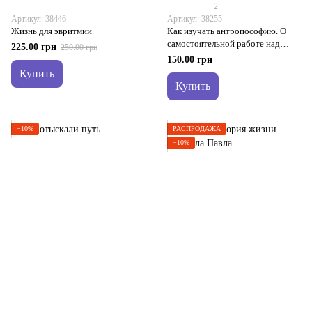
2
Артикул: 38446
Артикул: 38255
Жизнь для эвритмии
Как изучать антропософию. О
самостоятельной работе над
225.00 грн
250.00 грн
трудами Рудольфа Штайнера
150.00 грн
индивидуально и в группе
Купить
Купить
−10%
РАСПРОДАЖА
−10%