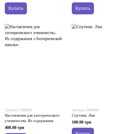
Купить
Купить
Артикул: 5588082
Артикул: 0000966
Наставления для эзотерического
Спутник. Лик
ученичества. Из содержания
100.00 грн
«Эзотерической школы»
400.00 грн
Купить