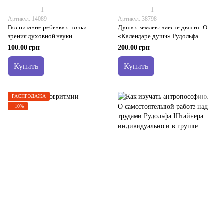
1
1
Артикул: 14089
Артикул: 38798
Воспитание ребенка с точки
Душа с землею вместе дышит. О
зрения духовной науки
«Календаре души» Рудольфа
Штайнера
100.00 грн
200.00 грн
Купить
Купить
РАСПРОДАЖА
−10%