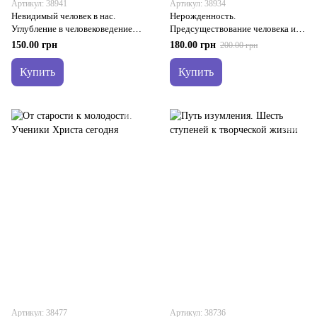
Артикул: 38941
Артикул: 38934
Невидимый человек в нас.
Нерожденность.
Углубление в человековедение
Предсуществование человека и
Рудольфа Штайнера
путешествие к рождению
150.00 грн
180.00 грн
200.00 грн
Купить
Купить
Артикул: 38477
Артикул: 38736