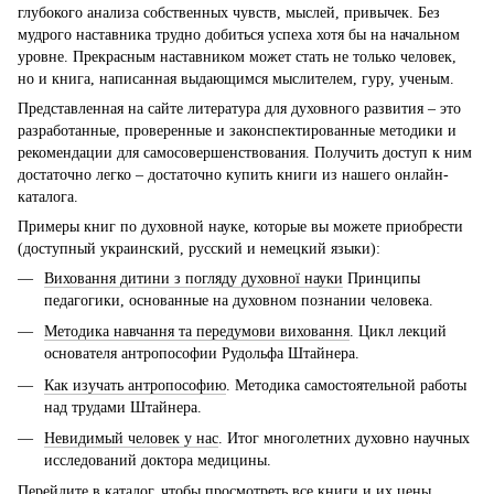
глубокого анализа собственных чувств, мыслей, привычек. Без
мудрого наставника трудно добиться успеха хотя бы на начальном
уровне. Прекрасным наставником может стать не только человек,
но и книга, написанная выдающимся мыслителем, гуру, ученым.
Представленная на сайте литература для духовного развития – это
разработанные, проверенные и законспектированные методики и
рекомендации для самосовершенствования. Получить доступ к ним
достаточно легко – достаточно купить книги из нашего онлайн-
каталога.
Примеры книг по духовной науке, которые вы можете приобрести
(доступный украинский, русский и немецкий языки):
Виховання дитини з погляду духовної науки
Принципы
педагогики, основанные на духовном познании человека.
Методика навчання та передумови виховання
. Цикл лекций
основателя антропософии Рудольфа Штайнера.
Как изучать антропософию
. Методика самостоятельной работы
над трудами Штайнера.
Невидимый человек у нас
. Итог многолетних духовно научных
исследований доктора медицины.
Перейдите в каталог, чтобы просмотреть все книги и их цены.