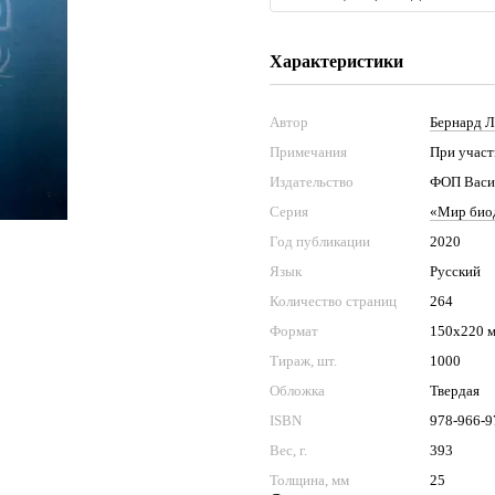
Характеристики
Автор
Бернард Л
Примечания
При участ
Издательство
ФОП Васил
Серия
«Мир био
Год публикации
2020
Язык
Русский
Количество страниц
264
Формат
150х220 
Тираж, шт.
1000
Обложка
Твердая
ISBN
978-966-9
Вес, г.
393
Толщина, мм
25