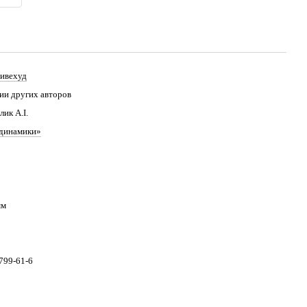
ивехуд
ии других авторов
ик А.І.
динамики»
мм
799-61-6