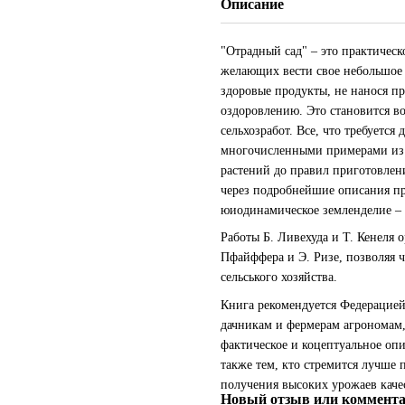
Описание
"Отрадный сад" – это практическ
желающих вести свое небольшое 
здоровые продукты, не нанося п
оздоровлению. Это становится в
сельхозработ. Все, что требуетс
многочисленными примерами из п
растений до правил приготовлен
через подробнейшие описания пр
юиодинамическое земленделие – 
Работы Б. Ливехуда и Т. Кенеля
Пфайффера и Э. Ризе, позволяя 
сельського хозяйства.
Книга рекомендуется Федерацией
дачникам и фермерам агрономам, 
фактическое и коцептуальное оп
также тем, кто стремится лучше 
получения высоких урожаев каче
Новый отзыв или коммент