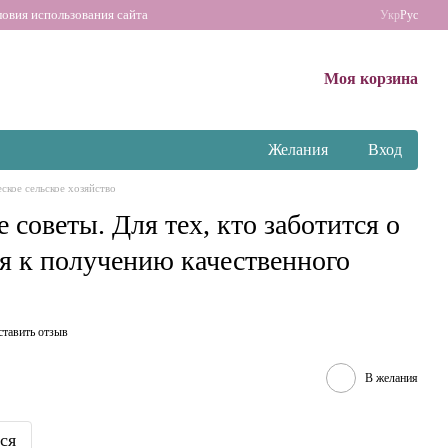
ловия использования сайта
Укр
Рус
Моя корзина
Желания
Вход
ское сельское хозяйство
советы. Для тех, кто заботится о
ся к получению качественного
ставить отзыв
В желания
ся