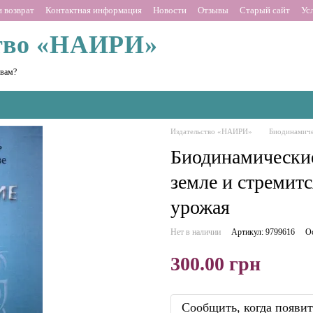
 возврат
Контактная информация
Новости
Отзывы
Старый сайт
Ус
тво «НАИРИ»
 вам?
Издательство «НАИРИ»
Биодинамиче
Биодинамические 
земле и стремит
урожая
Нет в наличии
Артикул: 9799616
О
300.00 грн
Сообщить, когда появит