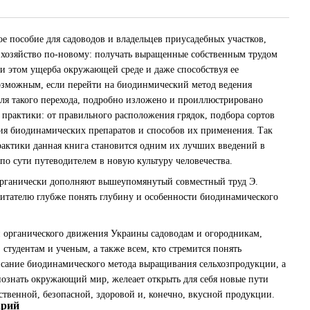
ое пособие для садоводов и владельцев приусадебных участков,
хозяйство по-новому: получать выращенные собственным трудом
ри этом ущерба окружающей среде и даже способствуя ее
озможным, если перейти на биодинмический метод ведения
я для такого перехода, подробно изложено и проиллюстрировано
рактики: от правильного расположения грядок, подбора сортов
ия биодинамических препаратов и способов их применения. Так
актики данная книга становится одним их лучших введений в
по сути путеводителем в новую культуру человечества.
 органически дополняют вышеупомянутый совместный труд Э.
читателю глубже понять глубину и особенности биодинамического
 органического движения Украины садоводам и огородникам,
студентам и ученым, а также всем, кто стремится понять
исание биодинамического метода выращивания сельхозпродукции, а
познать окружающий мир, желеает открыть для себя новые пути
ственной, безопасной, здоровой и, конечно, вкусной продукции.
арий