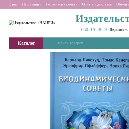
Перейти к основному контенту
О нас
Наши книги
Готовится к печати
Оплата и доставка
Обмен и
Издательс
050-076-30-70
Перезвонить
Каталог