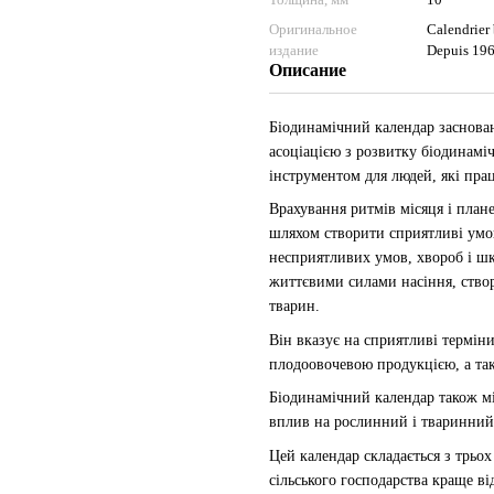
Оригинальное
Calendrier 
издание
Depuis 19
Описание
Біодинамічний календар заснован
асоціацією з розвитку біодинамі
інструментом для людей, які пра
Врахування ритмів місяця і пла
шляхом створити сприятливі умо
несприятливих умов, хвороб і шк
життєвими силами насіння, створ
тварин.
Він вказує на сприятливі терміни
плодоовочевою продукцією, а так
Біодинамічний календар також міс
вплив на рослинний і тваринний 
Цей календар складається з трьо
сільського господарства краще ві