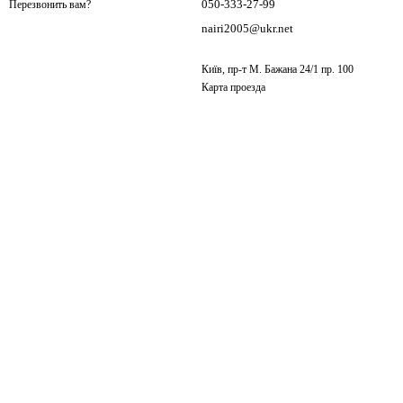
050-333-27-99
Перезвонить вам?
nairi2005@ukr.net
Київ, пр-т М. Бажана 24/1 пр. 100
Карта проезда