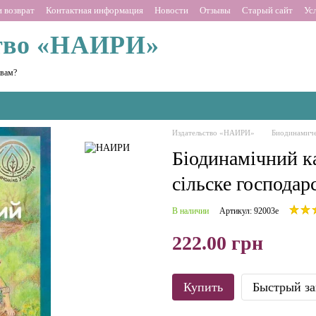
 возврат
Контактная информация
Новости
Отзывы
Старый сайт
Ус
тво «НАИРИ»
 вам?
Издательство «НАИРИ»
Биодинамиче
Біодинамічний к
сільске господар
В наличии
Артикул: 92003е
222.00 грн
Купить
Быстрый за