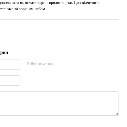
овольнити як початківця - городника, так і досвідченого
терігача за зоряним небом.
арий
Войти с помощью