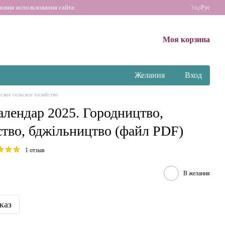
ловия использования сайта
Укр
Рус
Моя корзина
Желания
Вход
ское сельское хозяйство
алендар 2025. Городництво,
ство, бджільництво (файл PDF)
1 отзыв
В желания
каз