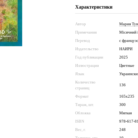
Характеристики
Автор
Мария Ту
Примечания
Місячний і
Перевод
с француз
Издательство
НАИРИ
Год публикации
2025
Иллюстрации
Цветные
Язык
Украински
Количество
136
страниц
Формат
165х235
Тираж, шт.
300
Обложка
Мягкая
ISBN
978-617-8
Вес, г.
248
Толщина, мм
10