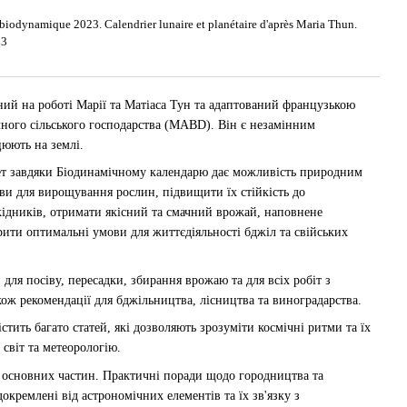
biodynamique 2023. Calendrier lunaire et planétaire d'après Maria Thun.
63
ий на роботі Марії та Матіаса Тун та адаптований французькою
чного сільського господарства (MABD). Він є незамінним
цюють на землі.
нет завдяки Біодинамічному календарю дає можливість природним
ви для вирощування рослин, підвищити їх стійкість до
ідників, отримати якісний та смачний врожай, наповнене
ити оптимальні умови для життєдіяльності бджіл та свійських
 для посіву, пересадки, збирання врожаю та для всіх робіт з
ож рекомендації для бджільництва, лісництва та виноградарства.
тить багато статей, які дозволяють зрозуміти космічні ритми та їх
світ та метеорологію.
х основних частин. Практичні поради щодо городництва та
докремлені від астрономічних елементів та їх зв'язку з