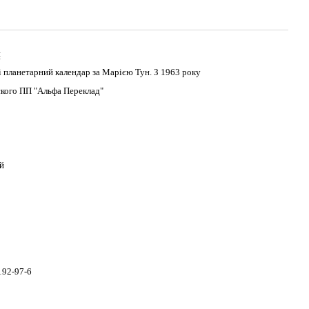
н
 планетарний календар за Марією Тун. З 1963 року
ского ПП "Альфа Переклад"
й
192-97-6