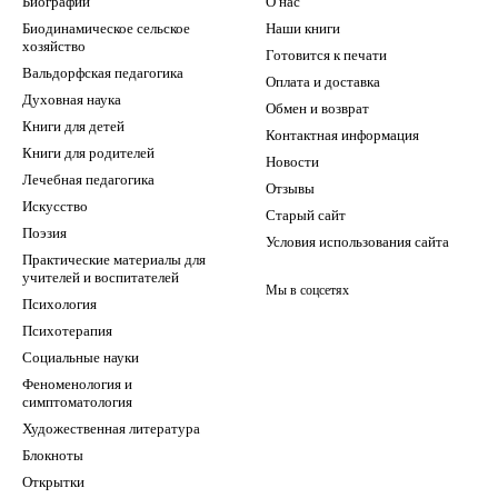
Биографии
О нас
Биодинамическое сельское
Наши книги
хозяйство
Готовится к печати
Вальдорфская педагогика
Оплата и доставка
Духовная наука
Обмен и возврат
Книги для детей
Контактная информация
Книги для родителей
Новости
Лечебная педагогика
Отзывы
Искусство
Старый сайт
Поэзия
Условия использования сайта
Практические материалы для
учителей и воспитателей
Мы в соцсетях
Психология
Психотерапия
Социальные науки
Феноменология и
симптоматология
Художественная литература
Блокноты
Открытки