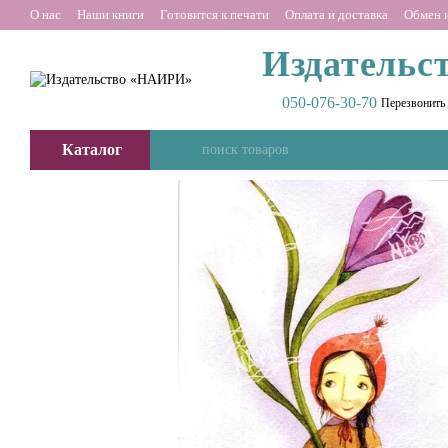
Перейти к основному контенту
О нас
Наши книги
Готовится к печати
Оплата и доставка
Обмен и
Издательс
050-076-30-70
Перезвонить
Каталог