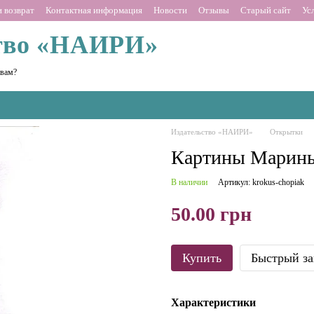
 возврат
Контактная информация
Новости
Отзывы
Старый сайт
Ус
тво «НАИРИ»
 вам?
Издательство «НАИРИ»
Открытки
Картины Марин
В наличии
Артикул: krokus-chopiak
50.00 грн
Купить
Быстрый за
Характеристики