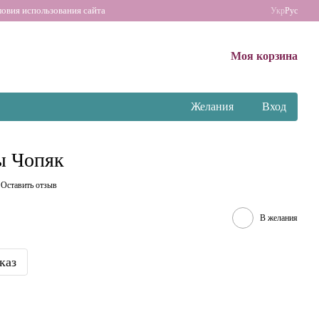
ловия использования сайта
Укр
Рус
Моя корзина
Желания
Вход
ы Чопяк
Оставить отзыв
В желания
каз