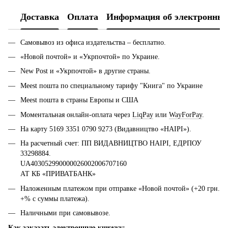
Доставка
Оплата
Информация об электронных
Самовывоз из офиса издательства – бесплатно.
«Новой почтой» и «Укрпочтой» по Украине.
New Post и «Укрпочтой» в другие страны.
Meest пошта по специальному тарифу "Книга" по Украине
Meest пошта в страны Европы и США
Моментальная онлайн-оплата через
LiqPay
или
WayForPay
.
На карту 5169 3351 0790 9273 (Видавництво «НАІРІ»).
На расчетный счет: ПП ВИДАВНИЦТВО НАІРІ, ЕДРПОУ
33298884.
UA403052990000026002006707160
АТ КБ «ПРИВАТБАНК»
Наложенным платежом при отправке «Новой почтой» (+20 грн.
+% с суммы платежа).
Наличными при самовывозе.
Как заказать электронную книжку: