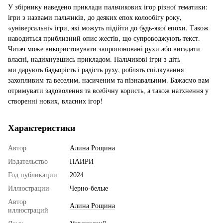
У збірнику наведено приклади пальчикових ігор різної тематики:
ігри з назвами пальчиків, до деяких епох колообігу року,
«універсальні» ігри, які можуть підійти до будь-якої епохи. Також
наводиться приблизний опис жестів, що супроводжують текст.
Читач може використовувати запропоновані рухи або вигадати
власні, надихнувшись прикладом. Пальчикові ігри з діть-
ми дарують бадьорість і радість руху, роблять спілкування
захопливим та веселим, насиченим та пізнавальним. Бажаємо вам
отримувати задоволення та всебічну користь, а також натхнення у
створенні нових, власних ігор!
Характеристики
Автор
Алина Рощина
Издательство
НАИРИ
Год публикации
2024
Иллюстрации
Черно-белые
Автор
Алина Рощина
иллюстраций