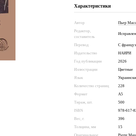
Характеристики
Автор
Пьер Мас
Редактор,
Исправлен
составитель
Перевод
С францу
Издательство
НАИРИ
Год публикации
2026
Иллюстрации
Цветные
Язык
Украинск
Количество страниц
228
Формат
А5
Тираж, шт.
500
ISBN
978-617-8
Вес, г.
396
Толщина, мм
15
Оригинальное
Pierre Ma