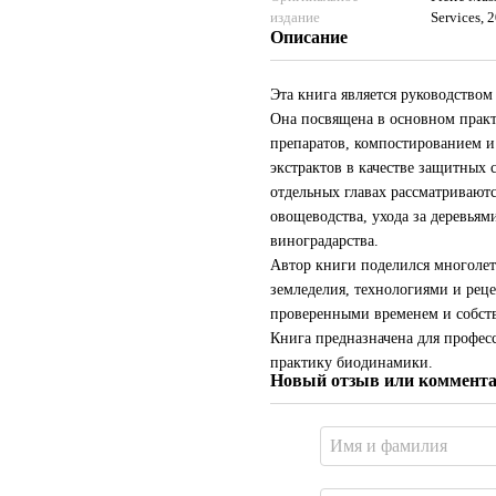
издание
Services, 
Описание
Эта книга является руководство
Она посвящена в основном практ
препаратов, компостированием и
экстрактов в качестве защитных 
отдельных главах рассматриваютс
овощеводства, ухода за деревьями
виноградарства.
Автор книги поделился многоле
земледелия, технологиями и рец
проверенными временем и собс
Книга предназначена для профес
практику биодинамики.
Новый отзыв или коммент