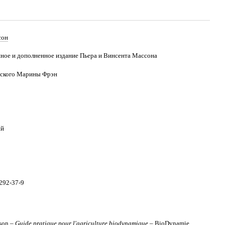
сон
ное и дополненное издание Пьера и Винсента Массона
зского Марины Фрэн
ий
292-37-9
sson –
Guide pratique pour l'agriculture biodynamique
– BioDynamie