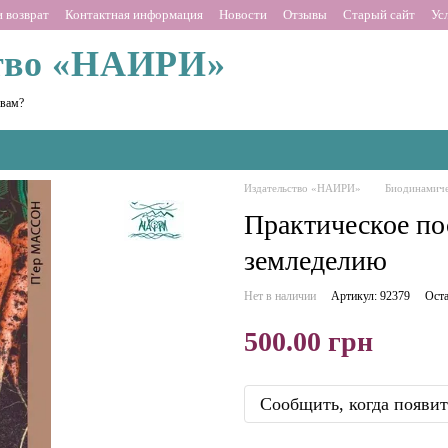
 возврат
Контактная информация
Новости
Отзывы
Старый сайт
Ус
тво «НАИРИ»
 вам?
Издательство «НАИРИ»
Биодинамиче
Практическое по
земледелию
Нет в наличии
Артикул: 92379
Оста
500.00 грн
Сообщить, когда появит