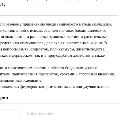
2012
м по базовому применению биодинамического метода земледелия.
ике, связанной с использованием полевых биодинамических
 использованием различных травяных настоек и растительных
средств или стимуляторов для почвы и растительной жизни. В
я вопросы семян, сидератов, поликультуры, животноводства,
 как в фермерском, так и в приусадебном хозяйстве, а также
тним практическим опытом в области биодинамического
ептами приготовления препаратов, сроками и способами внесения,
твенными наблюдениями.
сиональных фермеров, которые хотят начать или улучшить свою
арий
Войти с помощью