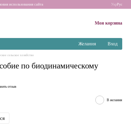
ловия использования сайта
Укр
Рус
Моя корзина
Желания
Вход
ское сельское хозяйство
собие по биодинамическому
вить отзыв
В желания
ся