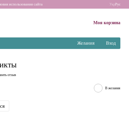
ловия использования сайта
Укр
Рус
Моя корзина
Желания
Вход
икты
вить отзыв
В желания
ся