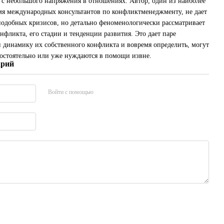
ь с небольшого напряжения в отношениях. Автор, один из наиболее
мя международных консультантов по конфликтменеджменту, не дает
подобных кризисов, но детально феноменологически рассматривает
фликта, его стадии и тенденции развития. Это дает паре
и динамику их собственного конфликта и вовремя определить, могут
мостоятельно или уже нуждаются в помощи извне.
арий
Войти с помощью