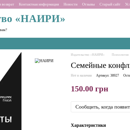
 возврат
Контактная информация
Новости
Отзывы
Старый сайт
Ус
тво «НАИРИ»
 вам?
Издательство «НАИРИ»
Психология
Семейные конфл
Нет в наличии
Артикул: 38927
Оста
150.00 грн
Сообщить, когда появит
Характеристики