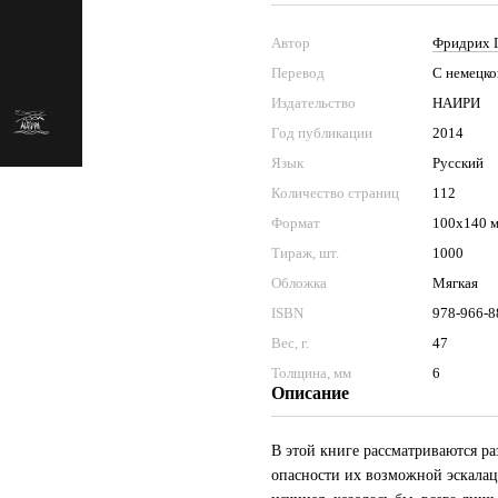
Автор
Фридрих Г
Перевод
С немецко
Издательство
НАИРИ
Год публикации
2014
Язык
Русский
Количество страниц
112
Формат
100х140 
Тираж, шт.
1000
Обложка
Мягкая
ISBN
978-966-8
Вес, г.
47
Толщина, мм
6
Описание
В этой книге рассматриваются р
опасности их возможной эскалаци