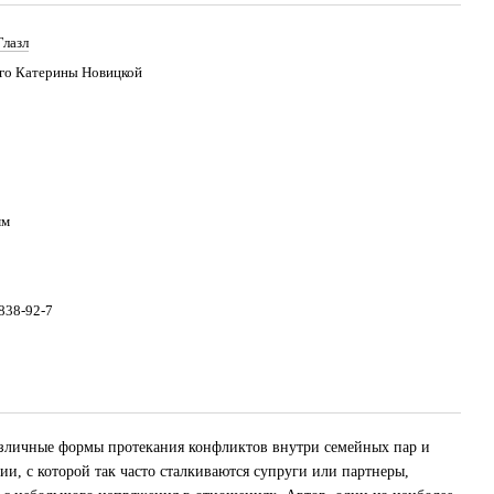
лазл
го Катерины Новицкой
мм
838-92-7
азличные формы протекания конфликтов внутри семейных пар и
и, с которой так часто сталкиваются супруги или партнеры,