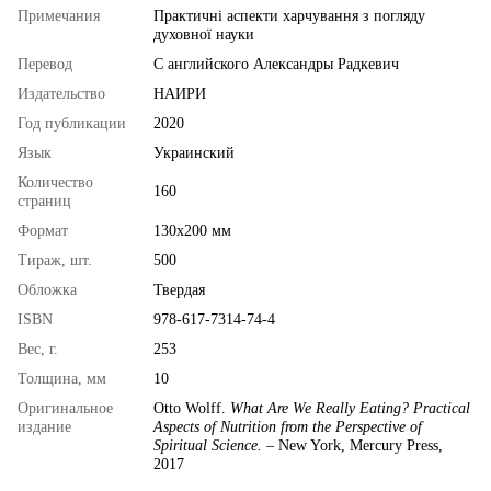
Примечания
Практичні аспекти харчування з погляду
духовної науки
Перевод
С английского Александры Радкевич
Издательство
НАИРИ
Год публикации
2020
Язык
Украинский
Количество
160
страниц
Формат
130x200 мм
Тираж, шт.
500
Обложка
Твердая
ISBN
978-617-7314-74-4
Вес, г.
253
Толщина, мм
10
Оригинальное
Otto Wolff.
What Are We Really Eating? Practical
издание
Aspects of Nutrition from the Perspective of
Spiritual Science.
– New York, Mercury Press,
2017