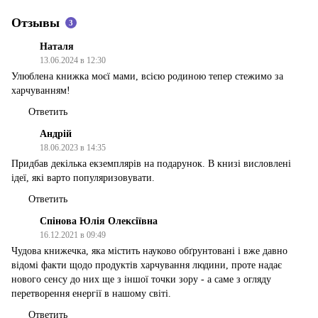
Отзывы
3
Наталя
13.06.2024 в 12:30
Улюблена книжка моєї мами, всією родиною тепер стежимо за
харчуванням!
Ответить
Андрій
18.06.2023 в 14:35
Придбав декілька екземплярів на подарунок. В книзі висловлені
ідеї, які варто популяризовувати.
Ответить
Спінова Юлія Олексіївна
16.12.2021 в 09:49
Чудова книжечка, яка містить науково обґрунтовані і вже давно
відомі факти щодо продуктів харчування людини, проте надає
нового сенсу до них ще з іншої точки зору - а саме з огляду
перетворення енергії в нашому світі.
Ответить