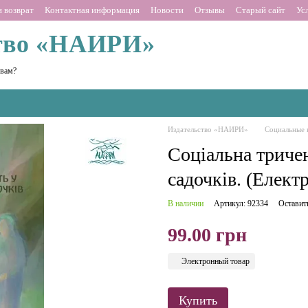
 возврат
Контактная информация
Новости
Отзывы
Старый сайт
Ус
тво «НАИРИ»
 вам?
Издательство «НАИРИ»
Социальные 
Соціальна тричен
садочків. (Елект
В наличии
Артикул: 92334
Оставит
99.00 грн
Электронный товар
Купить