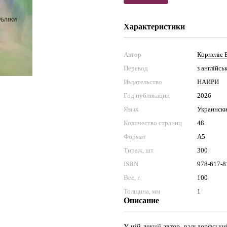
Характеристики
Автор
Корнеліс 
Перевод
з англійс
Издательство
НАИРИ
Год публикации
2026
Язык
Украинск
Количество страниц
48
Формат
А5
Тираж, шт.
300
ISBN
978-617-8
Вес, г.
100
Толщина, мм
1
Описание
У цій лекції автор, вальдорфськи