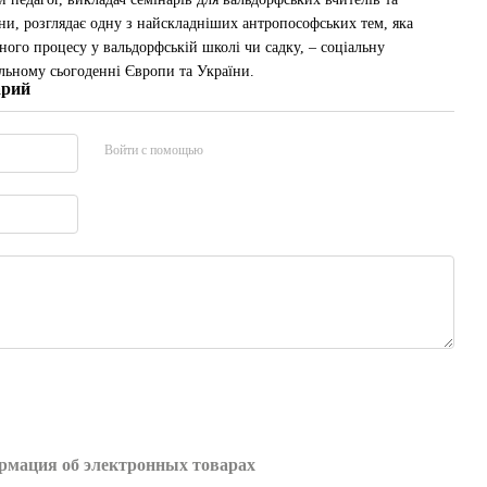
їни, розглядає одну з найскладніших антропософських тем, яка
ного процесу у вальдорфській школі чи садку, – соціальну
уальному сьогоденні Європи та України.
арий
Войти с помощью
мация об электронных товарах