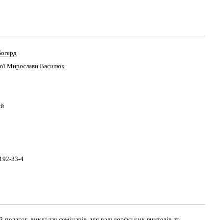
Богерд
ької Мирослави Василюк
ий
192-33-4
й педагог, викладач семінарів для вальдорфських вчителів та