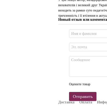
вихователів і великий друг Укра
виходить за рамки суто педагогіч
тричленність і її втілення в акт
Новый отзыв или коммент
Оцените товар
Отправить
Доставка
Оплата
Инфор