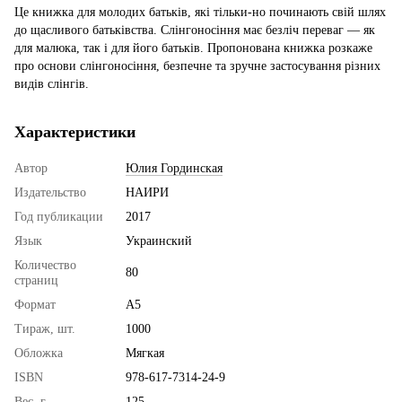
Це книжка для молодих батьків, які тільки-но починають свій шлях
до щасливого батьківства. Слінгоносіння має безліч переваг — як
для малюка, так і для його батьків. Пропонована книжка розкаже
про основи слінгоносіння, безпечне та зручне застосування різних
видів слінгів.
Характеристики
Автор
Юлия Гординская
Издательство
НАИРИ
Год публикации
2017
Язык
Украинский
Количество
80
страниц
Формат
А5
Тираж, шт.
1000
Обложка
Мягкая
ISBN
978-617-7314-24-9
Вес, г.
125