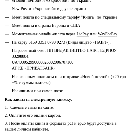
«Новой почтой» и «Укрпочтой» по Украине.
New Post и «Укрпочтой» в другие страны.
Meest пошта по специальному тарифу "Книга" по Украине
Meest пошта в страны Европы и США
Моментальная онлайн-оплата через
LiqPay
или
WayForPay
.
На карту 5169 3351 0790 9273 (Видавництво «НАІРІ»).
На расчетный счет: ПП ВИДАВНИЦТВО НАІРІ, ЕДРПОУ
33298884.
UA403052990000026002006707160
АТ КБ «ПРИВАТБАНК»
Наложенным платежом при отправке «Новой почтой» (+20 грн.
+% с суммы платежа).
Наличными при самовывозе.
Как заказать электронную книжку:
1. Сделайте заказ на сайте.
2. Оплатите его онлайн картой.
3. После оплаты книга в форматах pdf и epub будет доступна в
вашем личном кабинете.