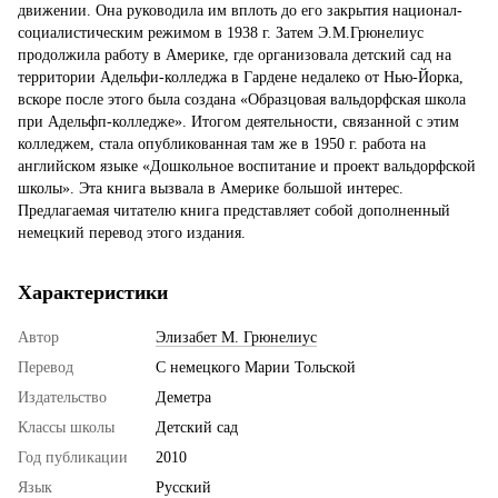
движении. Она руководила им вплоть до его закрытия национал-
социалистическим режимом в 1938 г. Затем Э.М.Грюнелиус
продолжила работу в Америке, где организовала детский сад на
территории Адельфи-колледжа в Гардене недалеко от Нью-Йорка,
вскоре после этого была создана «Образцовая вальдорфская школа
при Адельфп-колледже». Итогом деятельности, связанной с этим
колледжем, стала опубликованная там же в 1950 г. работа на
английском языке «Дошкольное воспитание и проект вальдорфской
школы». Эта книга вызвала в Америке большой интерес.
Предлагаемая читателю книга представляет собой дополненный
немецкий перевод этого издания.
Характеристики
Автор
Элизабет М. Грюнелиус
Перевод
С немецкого Марии Тольской
Издательство
Деметра
Классы школы
Детский сад
Год публикации
2010
Язык
Русский