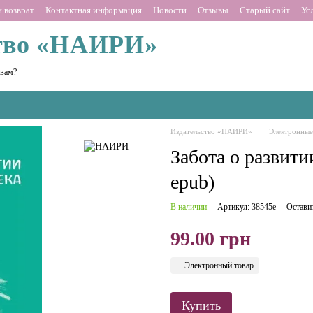
 возврат
Контактная информация
Новости
Отзывы
Старый сайт
Ус
тво «НАИРИ»
 вам?
Издательство «НАИРИ»
Электронные
Забота о развити
epub)
В наличии
Артикул: 38545е
Остави
99.00 грн
Электронный товар
Купить