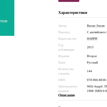
Характеристики
Автор
Вилли Эппли
Перевод
С английского
Издательство
НАИРИ
Год
2015
публикации
Издание
Второе
Язык
Русский
Количество
144
страниц
ISBN
978-966-8838-
Оригинальное
Willi Aeppli.
Th
издание
1998. ISBN 0-
Описание