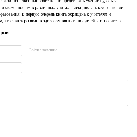
 первой попыткой наиболее полно представить учение Рудольфа
, изложенное им в различных книгах и лекциях, а также значение
бразования. В первую очередь книга обращена к учителям и
ем, кто заинтересован в здоровом воспитании детей и относится к
арий
Войти с помощью