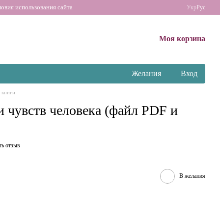
ловия использования сайта
Укр
Рус
Моя корзина
Желания
Вход
 книги
и чувств человека (файл PDF и
ть отзыв
В желания