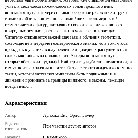
перестают быть формальными. Авторы, уже ставшие легендарными
учителя шестидесятых-семидесятых годов прошлого века,
описывают путь, как через наглядно-образное рисование от руки
можно прийти к пониманию сложнейших закономерностей
геометрических фигур, находящих свое отражение как во всех
природных земных царствах, так и в человеке, и в звездах.
Читателю открывается важнейшая задача обучения геометрии,
состоящая не в передаче геометрического знания, но в том, чтобы
пробудить в ученике воодушевление и доверие к растущей в нем
силе самостоятельного мышления. Авторы описывают пути,
которые обозначил Рудольф Штайнер для углубления педагогики, и
сам язык их изложения пытается быть не строго академическим, но
таким, который заставляет мышление быть подвижным и в
движении проникать за границы видимого, в законы, лежащие
позади вещей.
Характеристики
Автор
Арнольд Вис
,
Эрнст Бюлер
Редактор,
При участии других авторов
составитель
Перевод
С немецкого