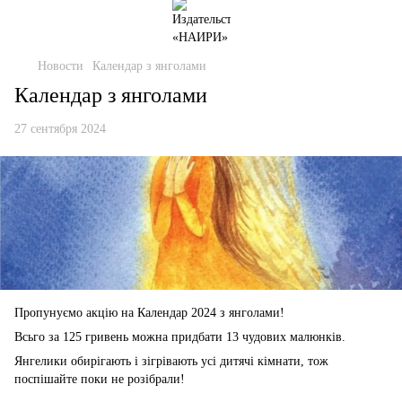
Новости
Календар з янголами
Календар з янголами
27 сентября 2024
Пропунуємо акцію на Календар 2024 з янголами!
Всьго за 125 гривень можна придбати 13 чудових малюнків.
Янгелики обирігають і зігрівають усі дитячі кімнати, тож
поспішайте поки не розібрали!