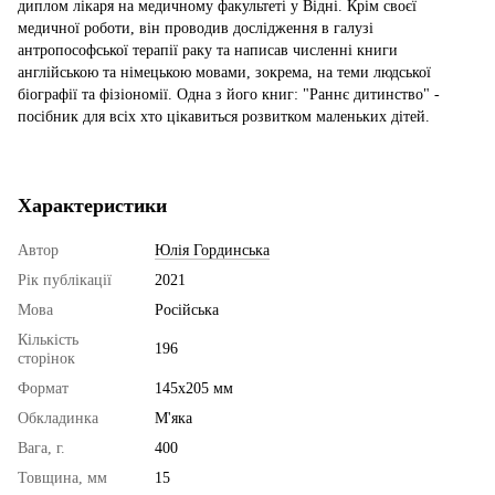
диплом лікаря на медичному факультеті у Відні. Крім своєї
медичної роботи, він проводив дослідження в галузі
антропософської терапії раку та написав численні книги
англійською та німецькою мовами, зокрема, на теми людської
біографії та фізіономії. Одна з його книг: "Раннє дитинство" -
посібник для всіх хто цікавиться розвитком маленьких дітей.
Характеристики
Автор
Юлія Гординська
Рік публікації
2021
Мова
Російська
Кількість
196
сторінок
Формат
145х205 мм
Обкладинка
М'яка
Вага, г.
400
Товщина, мм
15