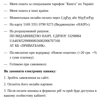
Meest пошта за спеціальним тарифом "Книга" по Україні
Meest пошта в інші країни
Моментальна онлайн-оплата через
LiqPay
або
WayForPay
.
На карту 5169 3351 0790 9273 (Видавництво «НАІРІ»).
На розрахунковий рахунок:
ПП ВИДАВНИЦТВО НАІРІ, ЄДРПОУ 33298884
UA403052990000026002006707160
АТ КБ «ПРИВАТБАНК».
Післяплатою при відправці «Новою поштою» (+20 грн. +%
з суми платежу).
Готівкою при самовивозі.
Як замовити електронну книжку:
1. Зробіть замовлення на сайті.
2. Оплатіть його онлайн карткою.
3. Після оплати книжка в форматах pdf та epub буде доступна в
вашому особистому кабінеті.