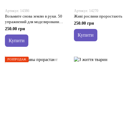
Артикул: 14386
Артикул: 14270
Возьмите снова землю в руки. 50
Живі рослини проростають
упражнений для моделирования в
250.00 грн
любом возрасте
250.00 грн
Купити
Купити
РОЗПРОДАЖ