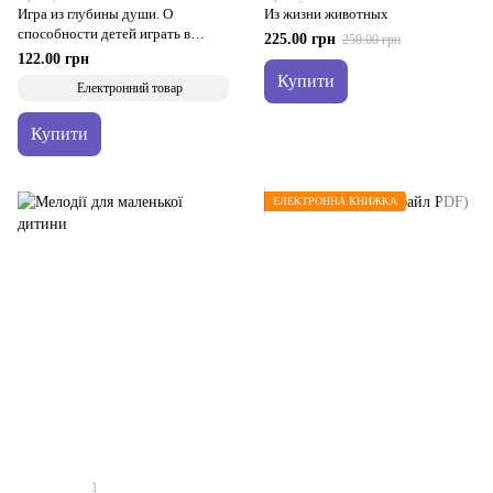
Игра из глубины души. О
Из жизни животных
способности детей играть в
225.00 грн
250.00 грн
исцеляющие игры (файл PDF)
122.00 грн
Купити
Електронний товар
Купити
ЕЛЕКТРОННА КНИЖКА
1