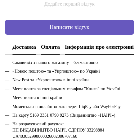
Додайте перший відгук
Написати відгук
Доставка
Оплата
Інформація про електронні 
Самовивіз з нашого магазину – безкоштовно
«Новою поштою» та «Укрпоштою» по Україні
New Post та «Укрпоштою» в інші країни
Meest пошта за спеціальним тарифом "Книга" по Україні
Meest пошта в інші країни
Моментальна онлайн-оплата через
LiqPay
або
WayForPay
.
На карту 5169 3351 0790 9273 (Видавництво «НАІРІ»).
На розрахунковий рахунок:
ПП ВИДАВНИЦТВО НАІРІ, ЄДРПОУ 33298884
UA403052990000026002006707160