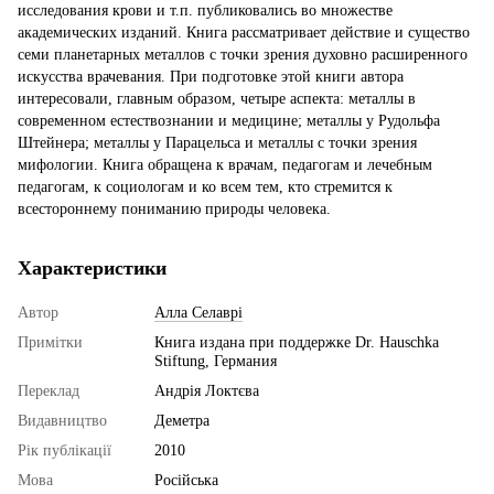
исследования крови и т.п. публиковались во множестве
академических изданий. Книга рассматривает действие и существо
семи планетарных металлов с точки зрения духовно расширенного
искусства врачевания. При подготовке этой книги автора
интересовали, главным образом, четыре аспекта: металлы в
современном естествознании и медицине; металлы у Рудольфа
Штейнера; металлы у Парацельса и металлы с точки зрения
мифологии. Книга обращена к врачам, педагогам и лечебным
педагогам, к социологам и ко всем тем, кто стремится к
всестороннему пониманию природы человека.
Характеристики
Автор
Алла Селаврі
Примітки
Книга издана при поддержке Dr. Hauschka
Stiftung, Германия
Переклад
Андрія Локтєва
Видавництво
Деметра
Рік публікації
2010
Мова
Російська