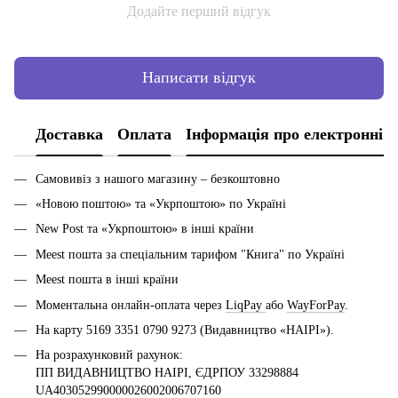
Додайте перший відгук
Написати відгук
Доставка
Оплата
Інформація про електронні 
Самовивіз з нашого магазину – безкоштовно
«Новою поштою» та «Укрпоштою» по Україні
New Post та «Укрпоштою» в інші країни
Meest пошта за спеціальним тарифом "Книга" по Україні
Meest пошта в інші країни
Моментальна онлайн-оплата через
LiqPay
або
WayForPay
.
На карту 5169 3351 0790 9273 (Видавництво «НАІРІ»).
На розрахунковий рахунок:
ПП ВИДАВНИЦТВО НАІРІ, ЄДРПОУ 33298884
UA403052990000026002006707160