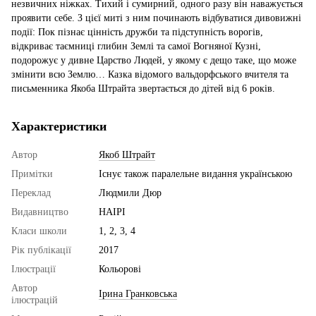
незвичних ніжках. Тихий і сумирний, одного разу він наважується
проявити себе. З цієї миті з ним починають відбуватися дивовижні
події: Пок пізнає цінність дружби та підступність ворогів,
відкриває таємниці глибин Землі та самої Вогняної Кузні,
подорожує у дивне Царство Людей, у якому є дещо таке, що може
змінити всю Землю… Казка відомого вальдорфського вчителя та
письменника Якоба Штрайта звертається до дітей від 6 років.
Характеристики
Автор
Якоб Штрайт
Примітки
Існує також паралельне видання українською
Переклад
Людмили Дюр
Видавництво
НАІРІ
Класи школи
1, 2, 3, 4
Рік публікації
2017
Ілюстрації
Кольорові
Автор
Ірина Гранковська
ілюстрацій