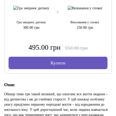
Гра зміцнює дитину
Виховання у спокої
300.00 грн
250.00 грн
495.00 грн
550.00 грн
Купити
Опис
Обшир теми гри такий великий, що охоплює все життя людини –
від дитинства і аж до глибокої старості. У цій книжці особливу
увагу приділено першому періодові життя – від народження до
шкільного віку. У цей дорогоцінний час, коли людина навчається
того, що має першорядну вагу, що залишиться з нею назавжди,