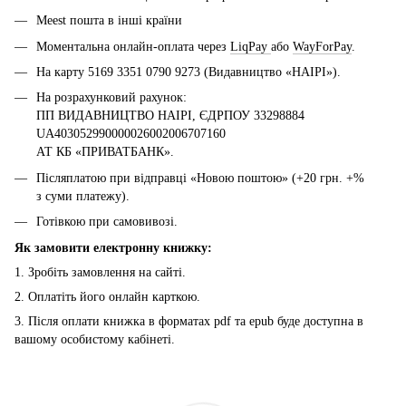
Meest пошта в інші країни
Моментальна онлайн-оплата через
LiqPay
або
WayForPay
.
На карту 5169 3351 0790 9273 (Видавництво «НАІРІ»).
На розрахунковий рахунок:
ПП ВИДАВНИЦТВО НАІРІ, ЄДРПОУ 33298884
UA403052990000026002006707160
АТ КБ «ПРИВАТБАНК».
Післяплатою при відправці «Новою поштою» (+20 грн. +%
з суми платежу).
Готівкою при самовивозі.
Як замовити електронну книжку:
1. Зробіть замовлення на сайті.
2. Оплатіть його онлайн карткою.
3. Після оплати книжка в форматах pdf та epub буде доступна в
вашому особистому кабінеті.