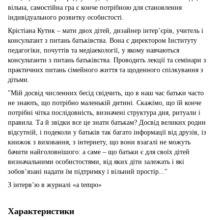
вільна, самостійна гра є конче потрібною для становлення
індивідуального розвитку особистості.
Крістіана Кутик – мати двох дітей, дизайнер інтер’єрів, учитель і
консультант з питань батьківства. Вона є директором Інституту
педагогіки, почуттів та медіаекології, у якому навчаються
консультанти з питань батьківства. Проводить лекції та семінари з
практичних питань сімейного життя та щоденного спілкування з
дітьми.
"Мій досвід численних бесід свідчить, що в наш час батьки часто
не знають, що потрібно маленькій дитині. Скажімо, що їй конче
потрібні чітка послідовність, визначені структура дня, ритуали і
правила. Та й звідки все це знати батькам? Досвід великих родин
відсутній, і подеколи у батьків так багато інформації від друзів, із
книжок з виховання, з інтернету, що вони взагалі не можуть
бачити найголовнішого: а саме – що батьки є для своїх дітей
визначальними особистостями, від яких діти залежать і які
зобов’язані надати їм підтримку і вільний простір..."
З інтерв’ю в журналі «a tempo»
Характеристики