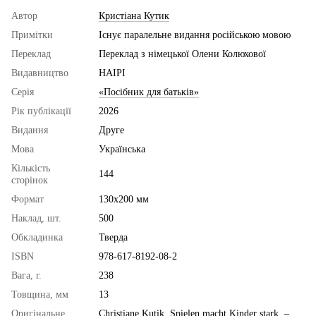
Автор
Кристіана Кутик
Примітки
Існує паралельне видання російською мовою
Переклад
Переклад з німецької Олени Колюхової
Видавництво
НАІРІ
Серія
«Посібник для батьків»
Рік публікації
2026
Видання
Друге
Мова
Українська
Кількість
144
сторінок
Формат
130x200 мм
Наклад, шт.
500
Обкладинка
Тверда
ISBN
978-617-8192-08-2
Вага, г.
238
Товщина, мм
13
Оригінальне
Christiane Kutik. Spielen macht Kinder stark. –