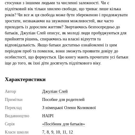
стосунки з іншими людьми та численні залежності. Чи є
підлітковий вік тільки хвилею свободи, що триває лише кілька
років? Чи все ж ця свобода може бути збереженою і продовжувати
зростати, незважаючи на звуження можливостей, яке часто
приходить із дорослим життям? Звертаючись безпосередньо до
батьків, Джуліан Слей описує, як молоді люди пробуджуються для
прийняття рішень, спираючись на власні відчуття та
відповідальність. Якщо батьки достатньо ознайомлені із цим
періодом проб та помилок, вони зможуть проявити довіру до
особистості, що формується. Цю книгу мають прочитати усі батьки
іще до того, як їхні діти досягнуть підліткового віку.
Характеристики
Автор
Джуліан Слей
Примітки
Пособие для родителей
Переклад
З німецької Олени Колюхової
Видавництво
НАІРІ
Серія
«Посібник для батьків»
Класи школи
7, 8, 9, 10, 11, 12