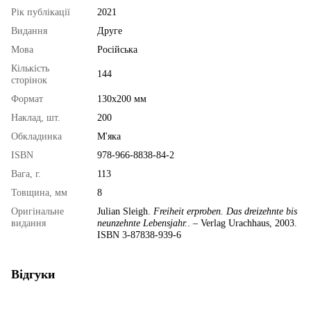
Рік публікації
2021
Видання
Друге
Мова
Російська
Кількість
144
сторінок
Формат
130х200 мм
Наклад, шт.
200
Обкладинка
М'яка
ISBN
978-966-8838-84-2
Вага, г.
113
Товщина, мм
8
Оригінальне
Julian Sleigh.
Freiheit erproben. Das dreizehnte bis
видання
neunzehnte Lebensjahr.
. – Verlag Urachhaus, 2003.
ISBN 3-87838-939-6
Відгуки