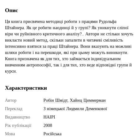
Опис
Ця книга присвячена методиці роботи з працями Рудольфа
Штайнера. Як це робити наодинці й у групі? Як уникнути сліпої
віри чи руйнівного критичного аналізу?.. Автори не стільки хочуть
викласти новий метод, скільки запалити в читачеві сміливість
інтенсивно взятися за праці Штайнера. Вони вказують на можливі
шляхи роботи і на перешкоди, які при цьому можуть виникнути.
Книга призначена як для тих, хто займається індивідуальним
вивченням антропософії, так і для тих, хто веде відповідні групи й
курси.
Характеристики
Автор
Робін Шмідт
,
Хайнц Циммерман
Переклад
З німецької Людмили Деменкової
Видавництво
НАІРІ
Рік публікації
2008
Мова
Російська