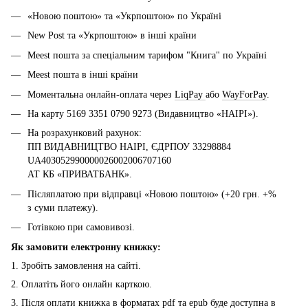
«Новою поштою» та «Укрпоштою» по Україні
New Post та «Укрпоштою» в інші країни
Meest пошта за спеціальним тарифом "Книга" по Україні
Meest пошта в інші країни
Моментальна онлайн-оплата через
LiqPay
або
WayForPay
.
На карту 5169 3351 0790 9273 (Видавництво «НАІРІ»).
На розрахунковий рахунок:
ПП ВИДАВНИЦТВО НАІРІ, ЄДРПОУ 33298884
UA403052990000026002006707160
АТ КБ «ПРИВАТБАНК».
Післяплатою при відправці «Новою поштою» (+20 грн. +%
з суми платежу).
Готівкою при самовивозі.
Як замовити електронну книжку:
1. Зробіть замовлення на сайті.
2. Оплатіть його онлайн карткою.
3. Після оплати книжка в форматах pdf та epub буде доступна в