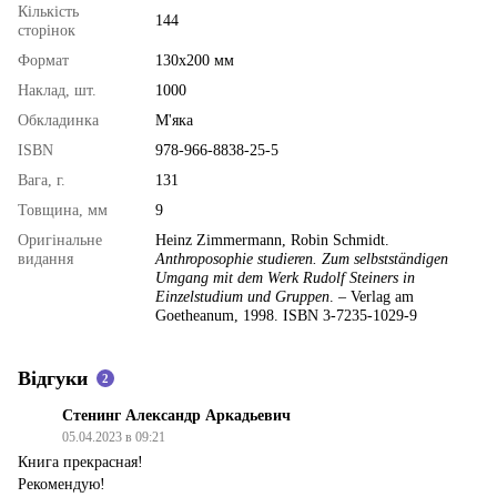
Кількість
144
сторінок
Формат
130х200 мм
Наклад, шт.
1000
Обкладинка
М'яка
ISBN
978-966-8838-25-5
Вага, г.
131
Товщина, мм
9
Оригінальне
Heinz Zimmermann, Robin Schmidt.
видання
Anthroposophie studieren. Zum selbstständigen
Umgang mit dem Werk Rudolf Steiners in
Einzelstudium und Gruppen
. – Verlag am
Goetheanum, 1998. ISBN 3-7235-1029-9
Відгуки
2
Стенинг Александр Аркадьевич
05.04.2023 в 09:21
Книга прекрасная!
Рекомендую!