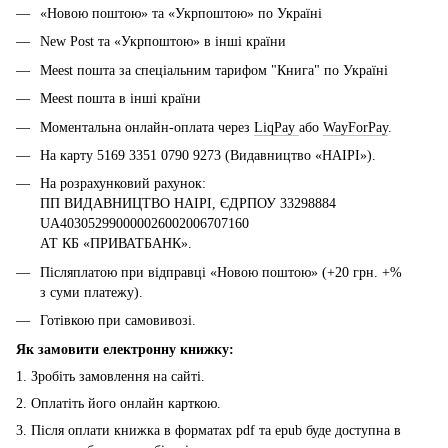
«Новою поштою» та «Укрпоштою» по Україні
New Post та «Укрпоштою» в інші країни
Meest пошта за спеціальним тарифом "Книга" по Україні
Meest пошта в інші країни
Моментальна онлайн-оплата через
LiqPay
або
WayForPay
.
На карту 5169 3351 0790 9273 (Видавництво «НАІРІ»).
На розрахунковий рахунок:
ПП ВИДАВНИЦТВО НАІРІ, ЄДРПОУ 33298884
UA403052990000026002006707160
АТ КБ «ПРИВАТБАНК».
Післяплатою при відправці «Новою поштою» (+20 грн. +%
з суми платежу).
Готівкою при самовивозі.
Як замовити електронну книжку:
1. Зробіть замовлення на сайті.
2. Оплатіть його онлайн карткою.
3. Після оплати книжка в форматах pdf та epub буде доступна в