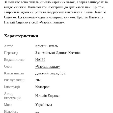
За цей час вона склала чимало чарівних казок, а зараз записує їх та
видає книжки. Намалювати ілюстрації до цих казок пані Крістін
запросила художницю та вальдорфську вчительку з Києва Наталію
Єщенко. Ця книжка – одна з чотирьох книжок Крістін Наталь та
Наталії Єщенко у серії «Чарівні казки».
Характеристики
Автор
Крістін Наталь
Переклад
З англійської Данила Косенка
Видавництво
НАІРІ
Серія
«Чарівні казки»
Класи школи
Дитячий садок, 1, 2
Рік публікації
2020
Ілюстрації
Кольорові
Автор
Наталія Єщенко
ілюстрацій
Мова
Українська
Кількість