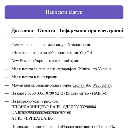
Написати відгук
Доставка
Оплата
Інформація про електронні 
Самовивіз з нашого магазину – безкоштовно
«Новою поштою» та «Укрпоштою» по Україні
New Post та «Укрпоштою» в інші країни
Meest пошта за спеціальним тарифом "Книга" по Україні
Meest пошта в інші країни
Моментальна онлайн-оплата через
LiqPay
або
WayForPay
.
На карту 5169 3351 0790 9273 (Видавництво «НАІРІ»).
На розрахунковий рахунок:
ПП ВИДАВНИЦТВО НАІРІ, ЄДРПОУ 33298884
UA403052990000026002006707160
АТ КБ «ПРИВАТБАНК».
Післяплатою при відправці «Новою поштою» (+20 грн. +%