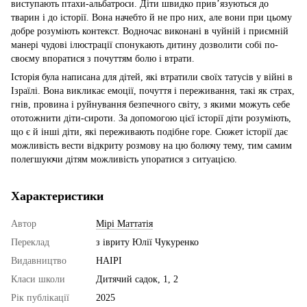
виступають птахи-альбатроси. Діти швидко прив’язуються до
тварин і до історії. Вона начебто й не про них, але вони при цьому
добре розуміють контекст. Водночас виконані в чуйній і приємній
манері чудові ілюстрації спонукають дитину дозволити собі по-
своєму впоратися з почуттям болю і втрати.
Історія була написана для дітей, які втратили своїх татусів у війні в
Ізраїлі. Вона викликає емоції, почуття і переживання, такі як страх,
гнів, провина і руйнування безпечного світу, з якими можуть себе
ототожнити діти-сироти. За допомогою цієї історії діти розуміють,
що є й інші діти, які переживають подібне горе. Сюжет історії дає
можливість вести відкриту розмову на цю болючу тему, тим самим
полегшуючи дітям можливість упоратися з ситуацією.
Характеристики
Автор
Мірі Маттатія
Переклад
з івриту Юлії Чукуренко
Видавництво
НАІРІ
Класи школи
Дитячий садок, 1, 2
Рік публікації
2025