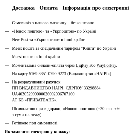
Доставка
Оплата
Інформація про електронні 
Самовивіз з нашого магазину – безкоштовно
«Новою поштою» та «Укрпоштою» по Україні
New Post та «Укрпоштою» в інші країни
Meest пошта за спеціальним тарифом "Книга" по Україні
Meest пошта в інші країни
Моментальна онлайн-оплата через
LiqPay
або
WayForPay
.
На карту 5169 3351 0790 9273 (Видавництво «НАІРІ»).
На розрахунковий рахунок:
ПП ВИДАВНИЦТВО НАІРІ, ЄДРПОУ 33298884
UA403052990000026002006707160
АТ КБ «ПРИВАТБАНК».
Післяплатою при відправці «Новою поштою» (+20 грн. +%
з суми платежу).
Готівкою при самовивозі.
Як замовити електронну книжку: