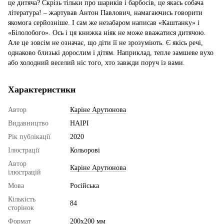
це дитяча? Скрізь тільки про шариків і барбосів, це якась собача
література! – жартував Антон Павлович, намагаючись говорити
якомога серйозніше. І сам же незабаром написав «Каштанку» і
«Білолобого». Ось і ця книжка ніяк не може вважатися дитячою.
Але це зовсім не означає, що діти її не зрозуміють. Є якісь речі,
однаково близькі дорослим і дітям. Наприклад, тепле замшеве вухо
або холодний веселий ніс того, хто завжди поруч із вами.
Характеристики
Автор
Каріне Арутюнова
Видавництво
НАІРІ
Рік публікації
2020
Ілюстрації
Кольорові
Автор
Каріне Арутюнова
ілюстрацій
Мова
Російська
Кількість
84
сторінок
Формат
200х200 мм