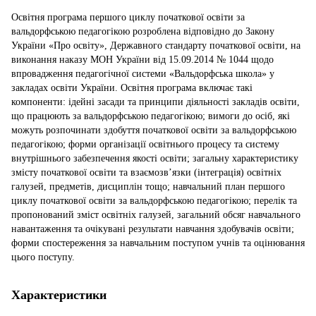
Освітня програма першого циклу початкової освіти за
вальдорфською педагогікою розроблена відповідно до Закону
України «Про освіту», Державного стандарту початкової освіти, на
виконання наказу МОН України від 15.09.2014 № 1044 щодо
впровадження педагогічної системи «Вальдорфська школа» у
закладах освіти України. Освітня програма включає такі
компоненти: ідейні засади та принципи діяльності закладів освіти,
що працюють за вальдорфською педагогікою; вимоги до осіб, які
можуть розпочинати здобуття початкової освіти за вальдорфською
педагогікою; форми організації освітнього процесу та систему
внутрішнього забезпечення якості освіти; загальну характеристику
змісту початкової освіти та взаємозв’язки (інтеграція) освітніх
галузей, предметів, дисциплін тощо; навчальний план першого
циклу початкової освіти за вальдорфською педагогікою; перелік та
пропонований зміст освітніх галузей, загальний обсяг навчального
навантаження та очікувані результати навчання здобувачів освіти;
форми спостереження за навчальним поступом учнів та оцінювання
цього поступу.
Характеристики