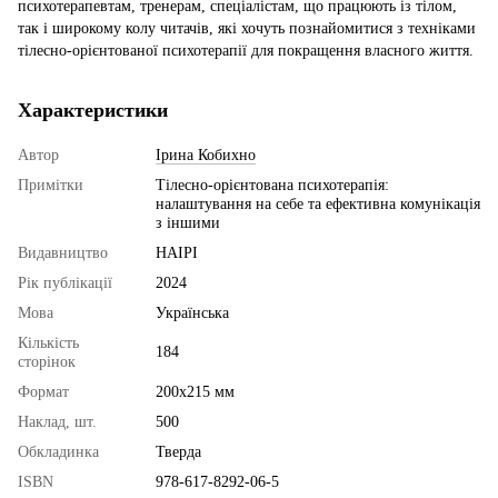
психотерапевтам, тренерам, спеціалістам, що працюють із тілом,
так і широкому колу читачів, які хочуть познайомитися з техніками
тілесно-орієнтованої психотерапії для покращення власного життя.
Характеристики
Автор
Ірина Кобихно
Примітки
Тілесно-орієнтована психотерапія:
налаштування на себе та ефективна комунікація
з іншими
Видавництво
НАІРІ
Рік публікації
2024
Мова
Українська
Кількість
184
сторінок
Формат
200х215 мм
Наклад, шт.
500
Обкладинка
Тверда
ISBN
978-617-8292-06-5