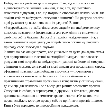
Побудова стосунків — це мистецтво. Є те, від чого можливо
відштовхуватися: знання, навички, тіло; є те, що потрібно
навчитися відчувати, і те, що потрібно створювати кожної миті. Як
знайти себе та вибудувати стосунки з іншими? Які ресурси освоїти,
щоб рухатися до важливих змін із радістю? В книзі
«Ресурсобаланс: я з моїм тілом серед людей» ви знайдете велику
кількість практичних інструментів для розуміння та вираження
своїх потреб та бажань. Ви освоїте техніки усвідомлення тіла, а
також навчитеся через увагу до потреб свого організму розуміти
природу своєї взаємодії з людьми.
У книзі на вас очікує проста, але унікальна та дуже докладна схема
для пропрацювання тілесної та емоційної напруги, яка заважає
розуміти свої потреби та вибудовувати радісні та безпечні стосунки
з іншими людьми; актуальні та дієві вправи для проживання стресу,
ефективні практики для побудови стосунків — починаючи з
встановлення контакту до близькості. Ви ознайомитесь із
практичними стратегіями проживання конфліктів у стійкому стані,
де є місце для кожного і де є місце для різних особистих проявів.
Стосунки із собою, з партнерами, з друзями, з батьками, дітьми —
цеглина за цеглиною ви зможете краще пізнати себе та тих, хто
поряд, знайдете ключ до прояву себе та прийняття проявів іншого.
Книга буде корисною як професійним психологам,