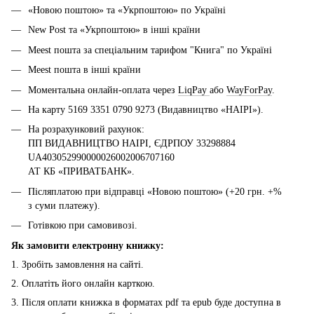
«Новою поштою» та «Укрпоштою» по Україні
New Post та «Укрпоштою» в інші країни
Meest пошта за спеціальним тарифом "Книга" по Україні
Meest пошта в інші країни
Моментальна онлайн-оплата через
LiqPay
або
WayForPay
.
На карту 5169 3351 0790 9273 (Видавництво «НАІРІ»).
На розрахунковий рахунок:
ПП ВИДАВНИЦТВО НАІРІ, ЄДРПОУ 33298884
UA403052990000026002006707160
АТ КБ «ПРИВАТБАНК».
Післяплатою при відправці «Новою поштою» (+20 грн. +%
з суми платежу).
Готівкою при самовивозі.
Як замовити електронну книжку:
1. Зробіть замовлення на сайті.
2. Оплатіть його онлайн карткою.
3. Після оплати книжка в форматах pdf та epub буде доступна в