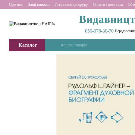
Перейти до основного контенту
Про нас
Наші книжки
Готується до друку
Оплата і доставка
Обм
Видавницт
050-076-30-70
Передзвонит
Каталог