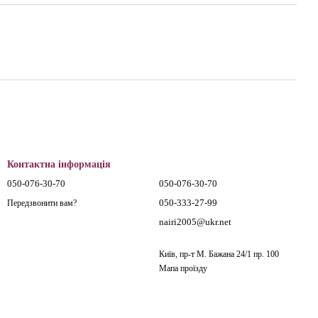
Контактна інформація
050-076-30-70
050-076-30-70
050-333-27-99
Передзвонити вам?
nairi2005@ukr.net
Київ, пр-т М. Бажана 24/1 пр. 100
Мапа проїзду