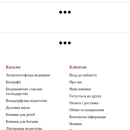
Каталог
Клієнтам
Антропософська медицина
Вхід до кабінету
Біографії
Про нас
Біодинамічне сільське
Наші книжки
господарство
Готується до друку
Вальдорфська педагогіка
Оплата і доставка
Духовна наука
Обмін та повернення
Книжки для дітей
Контактна інформація
Книжки для батьків
Новини
Лікувальна педагогіка