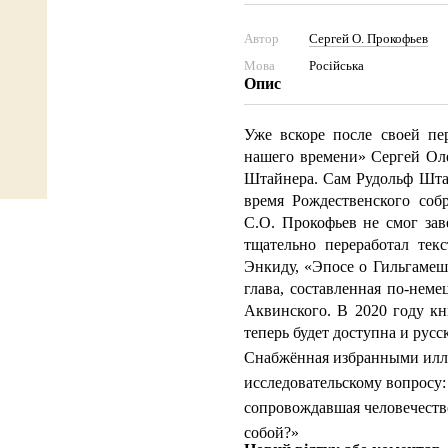
Автор
Сергей О. Прокофьев
Мова
Російська
Опис
Уже вскоре после своей п
нашего времени» Сергей Ол
Штайнера. Сам Рудольф Штай
время Рождественского собр
С.О. Прокофьев не смог зав
тщательно переработал тек
Энкиду, «Эпосе о Гильгамеше
глава, составленная по-нем
Аквинского. В 2020 году кн
теперь будет доступна и рус
Снабжённая избранными иллю
исследовательскому вопросу:
сопровождавшая человечество
собой?»