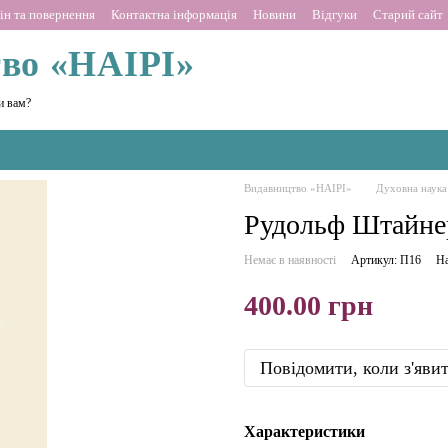
ін та повернення
Контактна інформація
Новини
Відгуки
Старий сайт
во «НАІРІ»
и вам?
Видавництво «НАІРІ»
Духовна наука
Рудольф Штайнер
Немає в наявності
Артикул: П16
На
400.00 грн
Повідомити, коли з'яви
Характеристики