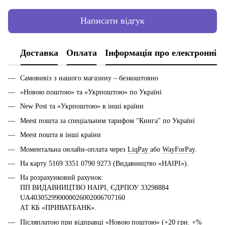
Написати відгук
Доставка
Оплата
Інформація про електронні 
Самовивіз з нашого магазину – безкоштовно
«Новою поштою» та «Укрпоштою» по Україні
New Post та «Укрпоштою» в інші країни
Meest пошта за спеціальним тарифом "Книга" по Україні
Meest пошта в інші країни
Моментальна онлайн-оплата через
LiqPay
або
WayForPay
.
На карту 5169 3351 0790 9273 (Видавництво «НАІРІ»).
На розрахунковий рахунок:
ПП ВИДАВНИЦТВО НАІРІ, ЄДРПОУ 33298884
UA403052990000026002006707160
АТ КБ «ПРИВАТБАНК».
Післяплатою при відправці «Новою поштою» (+20 грн. +%