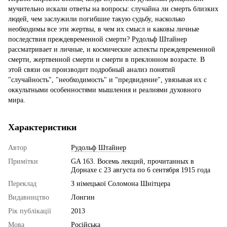
мучительно искали ответы на вопросы: случайна ли смерть близких
людей, чем заслужили погибшие такую судьбу, насколько
необходимы все эти жертвы, в чем их смысл и каковы личные
последствия преждевременной смерти? Рудольф Штайнер
рассматривает и личные, и космические аспекты преждевременной
смерти, жертвенной смерти и смерти в преклонном возрасте. В
этой связи он производит подробный анализ понятий
"случайность", "необходимость" и "предвидение", увязывая их с
оккультными особенностями мышления и реалиями духовного
мира.
Характеристики
Автор
Рудольф Штайнер
Примітки
GA 163. Восемь лекций, прочитанных в
Дорнахе с 23 августа по 6 сентября 1915 года
Переклад
З німецької Соломона Шнітцера
Видавництво
Лонгин
Рік публікації
2013
Мова
Російська