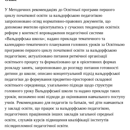
У Методичних рекомендаціях до Освітньої програми першого
циклу початкової освіти за вальдорфською педагогікою
запропоновано огляд нормативно-правових документів, що
допоможе вчителю орієнтуватись у сучасних тенденціях освітніх
реформ у контексті впровадження педагогічної системи
«Вальдорфська школа»; надано приклади тематичного та
календарно-тематичного планування головних уроків за Освітньою
програмою першого циклу початкової освіти за вальдорфською
педагогікою; актуалізовано питання ритмічної організації
освітнього процесу та формалізовано це в орієнтовних формах
розкладу занять; запропоновано до розгляду питання готовності
дитини до школи; описано концептуальний підхід вальдорфської
педагогіки до формування предметно-просторової складової
освітнього середовища; узагальнено підходи щодо структури
головного уроку Вальдорфської школи та надано приклади таких
уроків; визначено нові підходи до оцінювання навчального поступу
учнів. Рекомендовано для педагогів та батьків, чиї діти навчаються
у закладі освіти, що працює за вальдорфською педагогікою,
педагогічних працівників інших закладів загальної середньої
освіти, слухачів курсів підвищення кваліфікації інститутів
післядипломної педагогічної освіти.