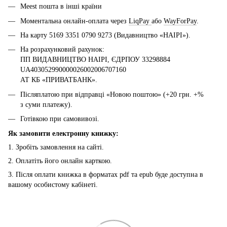
Meest пошта в інші країни
Моментальна онлайн-оплата через
LiqPay
або
WayForPay
.
На карту 5169 3351 0790 9273 (Видавництво «НАІРІ»).
На розрахунковий рахунок:
ПП ВИДАВНИЦТВО НАІРІ, ЄДРПОУ 33298884
UA403052990000026002006707160
АТ КБ «ПРИВАТБАНК».
Післяплатою при відправці «Новою поштою» (+20 грн. +%
з суми платежу).
Готівкою при самовивозі.
Як замовити електронну книжку:
1. Зробіть замовлення на сайті.
2. Оплатіть його онлайн карткою.
3. Після оплати книжка в форматах pdf та epub буде доступна в
вашому особистому кабінеті.