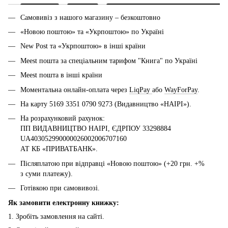
Самовивіз з нашого магазину – безкоштовно
«Новою поштою» та «Укрпоштою» по Україні
New Post та «Укрпоштою» в інші країни
Meest пошта за спеціальним тарифом "Книга" по Україні
Meest пошта в інші країни
Моментальна онлайн-оплата через
LiqPay
або
WayForPay
.
На карту 5169 3351 0790 9273 (Видавництво «НАІРІ»).
На розрахунковий рахунок:
ПП ВИДАВНИЦТВО НАІРІ, ЄДРПОУ 33298884
UA403052990000026002006707160
АТ КБ «ПРИВАТБАНК».
Післяплатою при відправці «Новою поштою» (+20 грн. +%
з суми платежу).
Готівкою при самовивозі.
Як замовити електронну книжку:
1. Зробіть замовлення на сайті.