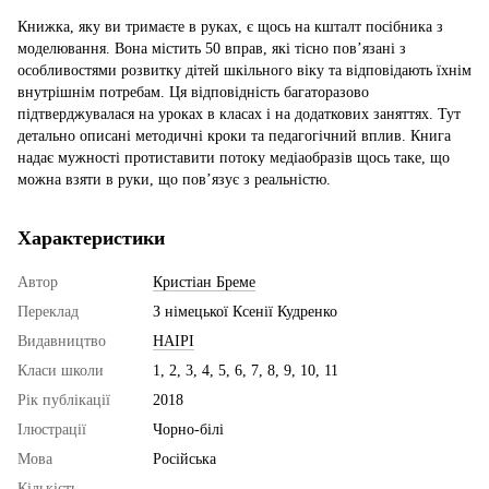
Книжка, яку ви тримаєте в руках, є щось на кшталт посібника з
моделювання. Вона містить 50 вправ, які тісно пов’язані з
особливостями розвитку дітей шкільного віку та відповідають їхнім
внутрішнім потребам. Ця відповідність багаторазово
підтверджувалася на уроках в класах і на додаткових заняттях. Тут
детально описані методичні кроки та педагогічний вплив. Книга
надає мужності протиставити потоку медіаобразів щось таке, що
можна взяти в руки, що пов’язує з реальністю.
Характеристики
Автор
Кристіан Бреме
Переклад
З німецької Ксенії Кудренко
Видавництво
НАІРІ
Класи школи
1, 2, 3, 4, 5, 6, 7, 8, 9, 10, 11
Рік публікації
2018
Ілюстрації
Чорно-білі
Мова
Російська
Кількість