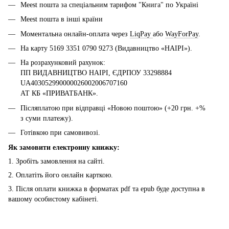
Meest пошта за спеціальним тарифом "Книга" по Україні
Meest пошта в інші країни
Моментальна онлайн-оплата через
LiqPay
або
WayForPay
.
На карту 5169 3351 0790 9273 (Видавництво «НАІРІ»).
На розрахунковий рахунок:
ПП ВИДАВНИЦТВО НАІРІ, ЄДРПОУ 33298884
UA403052990000026002006707160
АТ КБ «ПРИВАТБАНК».
Післяплатою при відправці «Новою поштою» (+20 грн. +%
з суми платежу).
Готівкою при самовивозі.
Як замовити електронну книжку:
1. Зробіть замовлення на сайті.
2. Оплатіть його онлайн карткою.
3. Після оплати книжка в форматах pdf та epub буде доступна в
вашому особистому кабінеті.