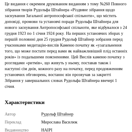
Це видання є окремим друкованим виданням з тому №260 Повного
зібрання творів Рудольфа Штайнера «Різдвяне зібрання щодо
заснування Загальної антропософської спільноти», що містить
доповіді, промови та установчі поради Рудольфа Штайнера для
нового заснування Антропософської спільноти, яке відбувалося з 24
грудня 1923 по 1 січня 1924 року. На перших установчих зборах у
першій половині дня 25 грудня Рудольф Штайнер зобразив перед
учасниками медитацію-вислів Каменю початку як «узагальнення
того, що може постати перед вами як найважливіший плід останніх
років» із подальшими поясненнями. Цей Вислів каменю початку з
розглядами «ритмів», що живуть у ньому, поставав також і
наступні сім днів, кожного разу на початку, перед продовженням
установчих обговорень; востаннє він прозвучав за закритті
Зібрання у завершальних словах Рудольфа Штайнера ввечері 1
січня.
Характеристики
Автор
Рудольф Штайнер
Переклад
Мирослава Василюк
Видавництво
НАІРІ