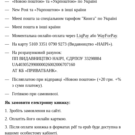
«Новою поштою» та «Укрпоштою» по Україні
New Post та «Укрпоштою» в інші країни
Meest пошта за спеціальним тарифом "Книга" по Україні
Meest пошта в інші країни
Моментальна онлайн-оплата через
LiqPay
або
WayForPay
.
На карту 5169 3351 0790 9273 (Видавництво «НАІРІ»).
На розрахунковий рахунок:
ПП ВИДАВНИЦТВО НАІРІ, ЄДРПОУ 33298884
UA403052990000026002006707160
АТ КБ «ПРИВАТБАНК».
Післяплатою при відправці «Новою поштою» (+20 грн. +%
з суми платежу).
Готівкою при самовивозі.
Як замовити електронну книжку:
1. Зробіть замовлення на сайті.
2. Оплатіть його онлайн карткою.
3. Після оплати книжка в форматах pdf та epub буде доступна в
вашому особистому кабінеті.