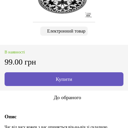
Електронний товар
В наявності
99.00 грн
Купити
До обраного
Опис
Час від часу кожен з нас опиняється віч-на-віч зі складною