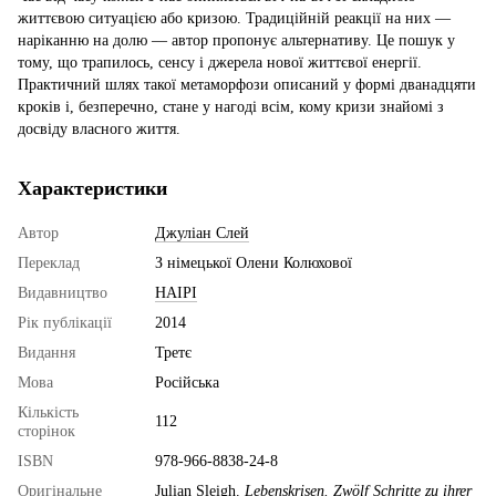
життєвою ситуацією або кризою. Традиційній реакції на них —
наріканню на долю — автор пропонує альтернативу. Це пошук у
тому, що трапилось, сенсу і джерела нової життєвої енергії.
Практичний шлях такої метаморфози описаний у формі дванадцяти
кроків і, безперечно, стане у нагоді всім, кому кризи знайомі з
досвіду власного життя.
Характеристики
Автор
Джуліан Слей
Переклад
З німецької Олени Колюхової
Видавництво
НАІРІ
Рік публікації
2014
Видання
Третє
Мова
Російська
Кількість
112
сторінок
ISBN
978-966-8838-24-8
Оригінальне
Julian Sleigh.
Lebenskrisen. Zwölf Schritte zu ihrer