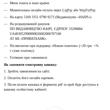
Meest пошта в інші країни
Моментальна онлайн-оплата через
LiqPay
або
WayForPay
.
На карту 5169 3351 0790 9273 (Видавництво «НАІРІ»).
На розрахунковий рахунок:
ПП ВИДАВНИЦТВО НАІРІ, ЄДРПОУ 33298884
UA403052990000026002006707160
АТ КБ «ПРИВАТБАНК».
Післяплатою при відправці «Новою поштою» (+20 грн. +%
з суми платежу).
Готівкою при самовивозі.
Як замовити електронну книжку:
1. Зробіть замовлення на сайті.
2. Оплатіть його онлайн карткою.
3. Після оплати книжка в форматах pdf та epub буде доступна в
вашому особистому кабінеті.