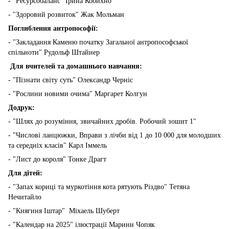
- "Ресурсобаланс" Ірина Кобихно
- "Здоровий розвиток" Жак Мольман
Поглиблення антропософії:
- "Закладання Каменю початку Загальної антропософської
спільноти" Рудольф Штайнер
Для вчителей та домашнього навчання:
- "Пізнати світу суть" Олександр Черніс
- "Рослини новими очима" Маргарет Колгун
Додрук:
- "Шлях до розуміння, звичайних дробів. Робочий зошит 1"
- "Числові ланцюжки, Вправи з лічби від 1 до 10 000 для молодших
та середніх класів" Карл Іммель
- "Лист до короля" Тонке Драгт
Для дітей:
- "Запах кориці та муркотіння кота рятують Різдво" Тетяна
Нечитайло
- "Княгиня Іштар" Міхаель Шуберт
- "Календар на 2025" ілюстрації Марини Чопяк